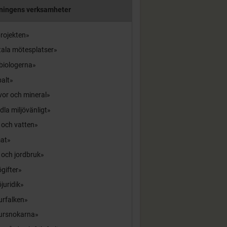
ningens verksamheter
rojekten
tala mötesplatser
biologerna
alt
or och mineral
la miljövänligt
 och vatten
mat
 och jordbruk
ögifter
öjuridik
urfalken
ursnokarna