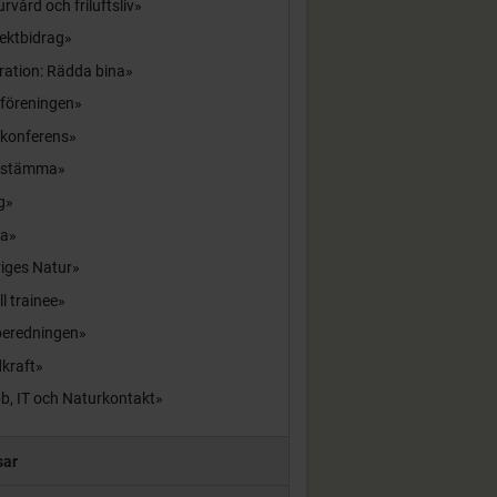
rvård och friluftsliv
ektbidrag
ration: Rädda bina
sföreningen
skonferens
sstämma
g
la
iges Natur
ll trainee
beredningen
kraft
b, IT och Naturkontakt
sar