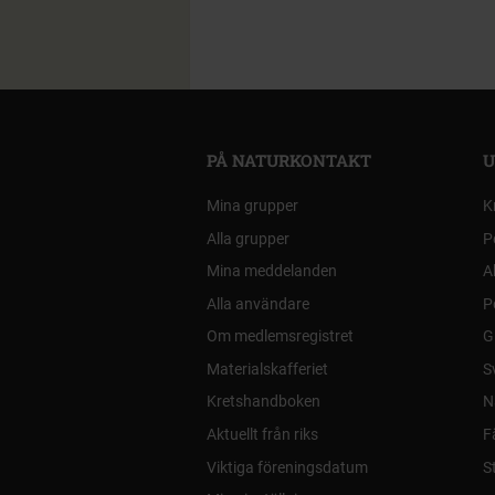
PÅ NATURKONTAKT
U
Mina grupper
K
Alla grupper
P
Mina meddelanden
A
Alla användare
P
Om medlemsregistret
G
Materialskafferiet
S
Kretshandboken
N
Aktuellt från riks
F
Viktiga föreningsdatum
S