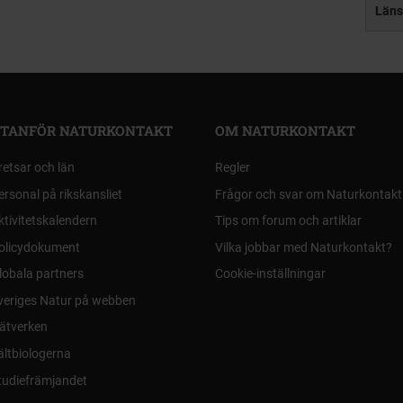
Läns
TANFÖR NATURKONTAKT
OM NATURKONTAKT
retsar och län
Regler
ersonal på rikskansliet
Frågor och svar om Naturkontakt
ktivitetskalendern
Tips om forum och artiklar
olicydokument
Vilka jobbar med Naturkontakt?
lobala partners
Cookie-inställningar
veriges Natur på webben
ätverken
ältbiologerna
tudiefrämjandet