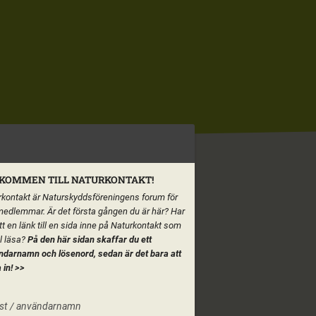
KOMMEN TILL NATURKONTAKT!
kontakt är Naturskyddsföreningens forum för
medlemmar. Är det första gången du är här? Har
tt en länk till en sida inne på Naturkontakt som
ll läsa?
På den här sidan skaffar du ett
ndarnamn och lösenord, sedan är det bara att
 in!
>>
st / användarnamn