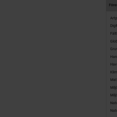
Före
Artp
Digi
Fält
Glob
Gruv
Hand
Hav
Kli
Mat
Milj
Milj
Nat
Nat