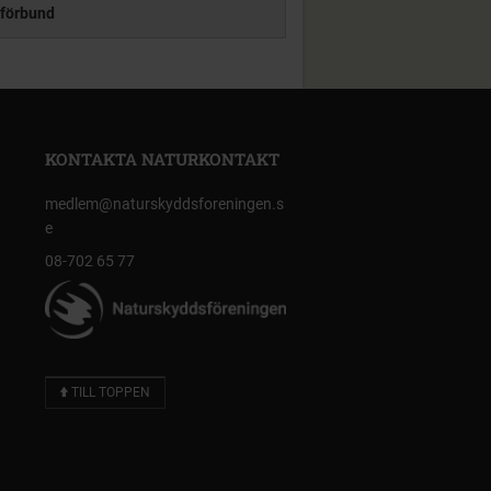
förbund
KONTAKTA NATURKONTAKT
medlem@naturskyddsforeningen.s
e
08-702 65 77
TILL TOPPEN