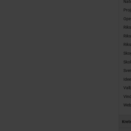
Natu
Proj
Ope
Rik
Rik
Rik
Sko
Sko
Sver
Idee
Val
Vind
Web
Kret