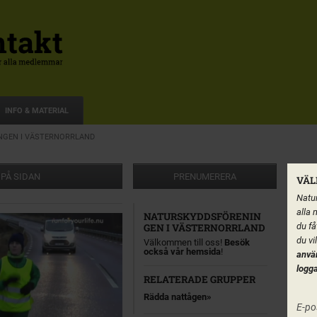
INFO & MATERIAL
NGEN I VÄSTERNORRLAND
 PÅ SIDAN
PRENUMERERA
VÄL
Natur
alla 
NATURSKYDDSFÖRENIN
du få
GEN I VÄSTERNORRLAND
du vi
Välkommen till oss!
Besök
också vår hemsida
!
anvä
logga
RELATERADE GRUPPER
Rädda nattågen
E-po